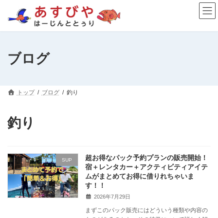
コ
ナ
ン
ビ
テ
ゲ
ン
ー
ツ
シ
へ
ョ
ブログ
ス
ン
キ
に
ッ
移
プ
動
トップ
ブログ
釣り
釣り
超お得なパック予約プランの販売開始！
SUP
宿＋レンタカー＋アクティビティアイテ
ムがまとめてお得に借りれちゃいま
す！！
2026年7月29日
まずこのパック販売にはどういう種類や内容の